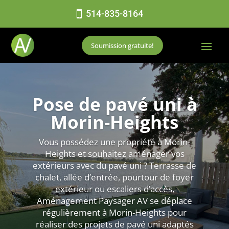
514-835-8164
Soumission gratuite!
Pose de pavé uni à
Morin-Heights
Vous possédez une propriété à Morin-
Heights et souhaitez aménager vos
extérieurs avec du pavé uni ? Terrasse de
chalet, allée d’entrée, pourtour de foyer
extérieur ou escaliers d’accès,
Aménagement Paysager AV se déplace
régulièrement à Morin-Heights pour
réaliser des projets de pavé uni adaptés