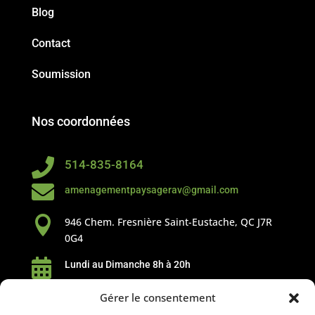
Blog
Contact
Soumission
Nos coordonnées

514-835-8164

amenagementpaysagerav@gmail.com

946 Chem. Fresnière
Saint-Eustache, QC J7R
0G4

Lundi au Dimanche 8h à 20h
Suivez-nous
Gérer le consentement